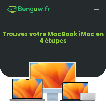
Toggl
naviga
Trouvez votre MacBook iMac en
4 étapes